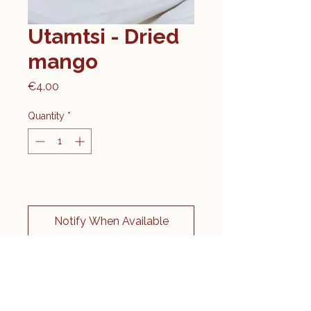
Utamtsi - Dried
mango
Price
€4.00
Quantity
*
Kom langs, enkel in de winkel
verkrijgbaar
Notify When Available
Contents: 100g