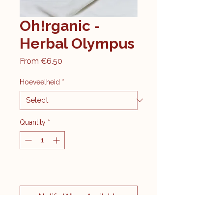
Oh!rganic -
Herbal Olympus
Sale
From
€6.50
Price
Hoeveelheid
*
Quantity
*
Kom langs, enkel in de winkel
verkrijgbaar
Notify When Available